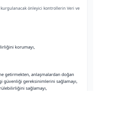
urgulanacak önleyici kontrollerin Veri ve
lirliğini korumayı,
erine getirmekten, anlaşmalardan doğan
i güvenliği gereksinimlerini sağlamayı,
rülebilirliğini sağlamayı,
erçekleştirmeyi
sını oluşturmayı, olası yaşanabilecek