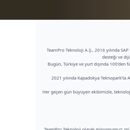
TeamPro Teknoloji A.Ş., 2016 yılında SAP
desteği ve dij
Bugün, Türkiye ve yurt dışında 100’den fa
2021 yılında Kapadokya Teknopark’ta Ar
Her geçen gün büyüyen ekibimizle, teknoloji
TeamPro Teknoloji olarak misyonumuz; müşte