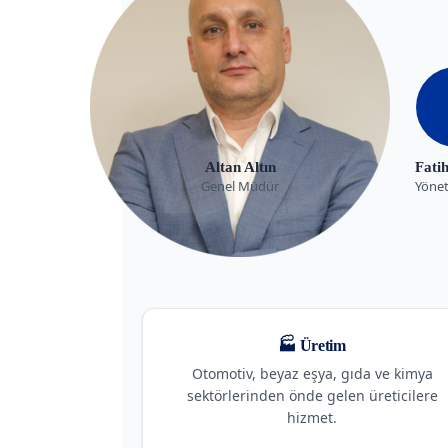
Altan Altın
Fati
Genel Müdür
Yönet
🏭 Üretim
Otomotiv, beyaz eşya, gıda ve kimya
sektörlerinden önde gelen üreticilere
hizmet.