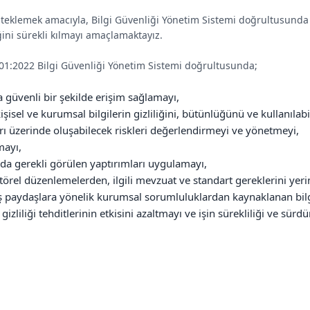
teklemek amacıyla, Bilgi Güvenliği Yönetim Sistemi doğrultusunda k
liğini sürekli kılmayı amaçlamaktayız.
01:2022 Bilgi Güvenliği Yönetim Sistemi doğrultusunda;
na güvenli bir şekilde erişim sağlamayı,
işisel ve kurumsal bilgilerin gizliliğini, bütünlüğünü ve kullanılabi
arı üzerinde oluşabilecek riskleri değerlendirmeyi ve yönetmeyi,
mayı,
unda gerekli görülen yaptırımları uygulamayı,
ktörel düzenlemelerden, ilgili mevzuat ve standart gereklerini y
ış paydaşlara yönelik kurumsal sorumluluklardan kaynaklanan bilg
gizliliği tehditlerinin etkisini azaltmayı ve işin sürekliliği ve sürdü
ği ve gizliliği seviyesini korumayı ve iyileştirmeyi,
 arttırmak amacıyla yetkinlikleri geliştirecek eğitimleri sağlamayı
şisel verilerin güvenliğini, farkındalığını sağlayacak çalışmalar g
lerine ilişkin organizasyonel yapı, kaynak ve siber güvenlik altyapı
 ve gerekli yaptırımları uygulamayı,