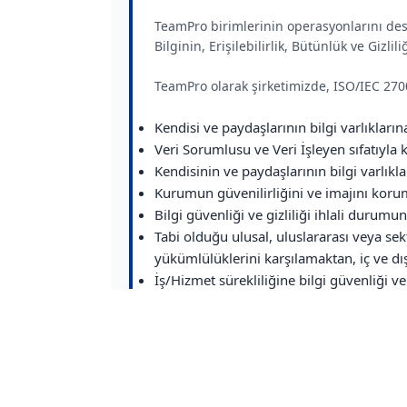
TeamPro birimlerinin operasyonlarını des
Bilginin, Erişilebilirlik, Bütünlük ve Gizli
TeamPro olarak şirketimizde, ISO/IEC 270
Kendisi ve paydaşlarının bilgi varlıkları
Veri Sorumlusu ve Veri İşleyen sıfatıyla k
Kendisinin ve paydaşlarının bilgi varlıkl
Kurumun güvenilirliğini ve imajını koru
Bilgi güvenliği ve gizliliği ihlali durum
Tabi olduğu ulusal, uluslararası veya se
yükümlülüklerini karşılamaktan, iç ve d
İş/Hizmet sürekliliğine bilgi güvenliği ve 
Kurulan kontrol altyapısı ile bilgi güvenli
Bilgi güvenliği ve gizliliği farkındalığını
Tüm paydaşlarımızla bilgi güvenliği ve ki
Bilgi güvenliği ve Kişisel verilerin ihlal
ihlallerde tüm kamuoyunu bilgilendirmek